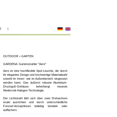
TZ |
OUTDOOR + GARTEN
GARDENA: Gartenstrahler "Aero"
Aero ist eine hochflexible Spot-Leuchte, die durch
ihr elegantes Design und hochwertige Materialwahl
sowohl im Innen- wie im Außenbereich eingesetzt
werden kann. Das äußerst robuste Aluminium-
Druckguß-Gehäuse beherbergt neueste
Niedervolt-Halogen-Technologie.
Der Lichtstrahl läßt sich über zwei Drehachsen
exakt ausrichten und durch unterschiedliche
Fresnel-Vorsatzlinsen beliebig bündeln oder
auffächern.