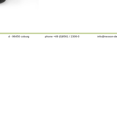
d - 96450 coburg
phone +49 (0)9561 / 2306-0
info@nexxon-de